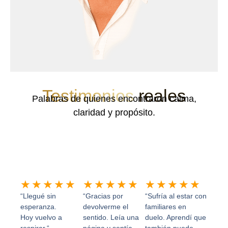
Testimonios
reales
Palabras de quienes encontraron calma,
claridad y propósito.
Valorado
Valorado
Valor
★
★
★
★
★
★
★
★
★
★
★
★
★
★
★
con
con
con
“Llegué sin
“Gracias por
“Sufría al estar con
5
5
5
esperanza.
devolverme el
familiares en
Hoy vuelvo a
sentido. Leía una
duelo. Aprendí que
de
de
de