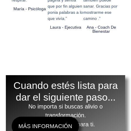
respirar.“
página y sentía
también puede
5
5
5
que por fin alguien
sanar. Gracias por
María - Psicóloga
ponia palabras a lo
mostrarme ese
que vivía.”
camino .”
Laura - Ejecutiva
Ana - Coach De
Bienestar
Cuando estés lista para
dar el siguiente paso...
No importa si buscas alivio o
transformación.
Hay un camino para ti.
MÁS INFORMACIÓN