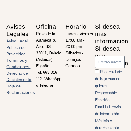
Avisos
Oficina
Horario
Si desea
Legales
más
Plaza de la
Lunes - Viernes
Alameda 8,
17:00 am -
información
Aviso Legal
Ático BS,
20:00 pm
Política de
Si desea
33011, Oviedo
Sábados -
Privacidad
más
Introduzca
(Asturias)
Domigos -
Términos y
información
email
España
Cerrado
Condiciones
Puedes darte
Tel: 663 816
Derecho de
112 WhasApp
de baja cuando
Desistimiento
o Telegram
quieras.
Hoja de
Reclamaciones
Responsable:
Enric Mo.
Finalidad: envío
de información.
Más info y
derechos en la