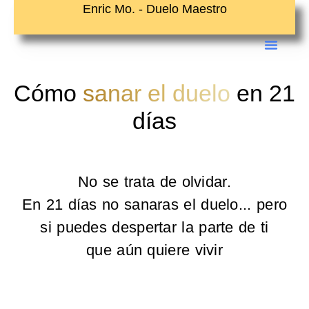
Ir
Enric Mo. - Duelo Maestro
al
contenido
Cómo
sanar el duelo
en 21
días
No se trata de olvidar.
En 21 días no sanaras el duelo... pero
si puedes despertar la parte de ti
que aún quiere vivir