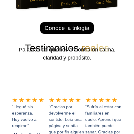
Conoce la trilogía
Testimonios
reales
Palabras de quienes encontraron calma,
claridad y propósito.
Valorado
Valorado
Valor
★
★
★
★
★
★
★
★
★
★
★
★
★
★
★
con
con
con
“Llegué sin
“Gracias por
“Sufría al estar con
5
5
5
esperanza.
devolverme el
familiares en
Hoy vuelvo a
sentido. Leía una
duelo. Aprendí que
de
de
de
respirar.“
página y sentía
también puede
5
5
5
que por fin alguien
sanar. Gracias por