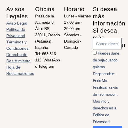
Avisos
Oficina
Horario
Si desea
Legales
más
Plaza de la
Lunes - Viernes
Alameda 8,
17:00 am -
información
Aviso Legal
Ático BS,
20:00 pm
Política de
Si desea
33011, Oviedo
Sábados -
Privacidad
más
Introduzca
(Asturias)
Domigos -
Términos y
información
email
España
Cerrado
Condiciones
Puedes darte
Tel: 663 816
Derecho de
112 WhasApp
de baja cuando
Desistimiento
o Telegram
quieras.
Hoja de
Reclamaciones
Responsable:
Enric Mo.
Finalidad: envío
de información.
Más info y
derechos en la
Política de
Privacidad.